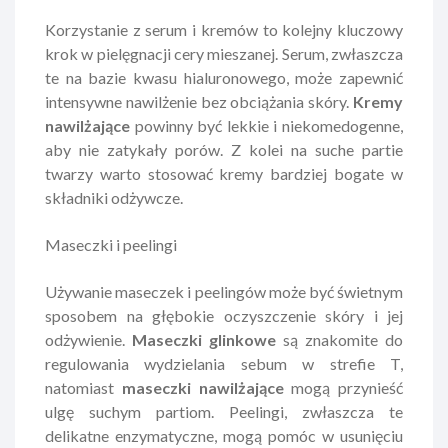
Korzystanie z serum i kremów to kolejny kluczowy
krok w pielęgnacji cery mieszanej. Serum, zwłaszcza
te na bazie kwasu hialuronowego, może zapewnić
intensywne nawilżenie bez obciążania skóry.
Kremy
nawilżające
powinny być lekkie i niekomedogenne,
aby nie zatykały porów. Z kolei na suche partie
twarzy warto stosować kremy bardziej bogate w
składniki odżywcze.
Maseczki i peelingi
Używanie maseczek i peelingów może być świetnym
sposobem na głębokie oczyszczenie skóry i jej
odżywienie.
Maseczki glinkowe
są znakomite do
regulowania wydzielania sebum w strefie T,
natomiast
maseczki nawilżające
mogą przynieść
ulgę suchym partiom. Peelingi, zwłaszcza te
delikatne enzymatyczne, mogą pomóc w usunięciu